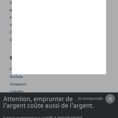
Volkswagen Magazine
Newsletter
MyVolkswagen
Véhicules utilitaires
Contact
Offres
Social Media
Facebook
YouTube
Instagram
LinkedIn
Attention, emprunter de
Je comprends
l'argent coûte aussi de l'argent.
Informations légales
Volkswagen Assistance
Cookies
Info Diesel
prêt à tempérament
Info CNG
CO₂
Exemple représentatif pour un