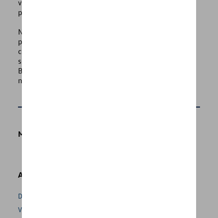
véhicules sont bien équipés avec les options les plus
populaires.
Ne vous inquiétez pas si le véhicule n’est pas
physiquement présent sur le parking de votre
concessionnaire. Il est possible que les véhicules
soient entreposés dans des zones de stockage en
Belgique en attendant d’être achetés. Il reste
néanmoins neuf !
Modéles
Autres Volkswagen-websites
D'Ieteren
Volkswagen International