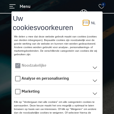
0
Menu
Alle modellen
Tweedehandswagens
Contact
Homepage
Wettelijke informatie
Privacy beleid
Cookies
Diesel Info
CNG Info